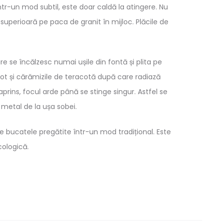
tr-un mod subtil, este doar caldă la atingere. Nu
superioară pe paca de granit în mijloc. Plăcile de
e se încălzesc numai ușile din fontă și plita pe
t și cărămizile de teracotă după care radiază
rins, focul arde până se stinge singur. Astfel se
e metal de la ușa sobei.
 bucatele pregătite într-un mod tradițional. Este
cologică.