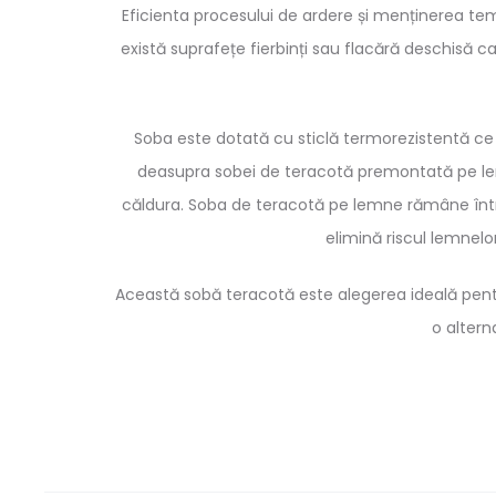
Eficienta procesului de ardere și menținerea tem
există suprafețe fierbinți sau flacără deschisă c
Soba este dotată cu sticlă termorezistentă ce r
deasupra sobei de teracotă premontată pe lem
căldura. Soba de teracotă pe lemne rămâne întrea
elimină riscul lemnelor
Această sobă teracotă este alegerea ideală pentr
o altern