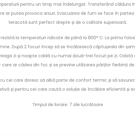
peraturii pentru un timp mai îndelungat. Transferând căldura în
are ar putea provoca arsuri. Evacuarea de fum se face în partea 
teracotă sunt perfect drepte și de o calitate superioară.
ezistă la temperaturi ridicate de până la 800° C. La prima folosir
ne. După 2 focuri încep să se încălzească căptușeala din șamo
ga zi și noapte caldă cu numai două-trei focuri pe zi. Odată ap
 care ar cădea din foc și se previne utilizarea părților fierbinți d
u cei care doresc să aibă parte de confort termic și să savureze
ativă și pentru cei care caută o soluție de încălzire eficientă și e
Timpul de livrare: 7 zile lucrătoare