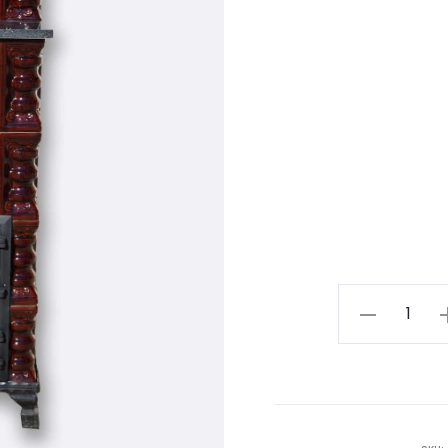
Cantitate
Sobă
teracotă
CAROSCI