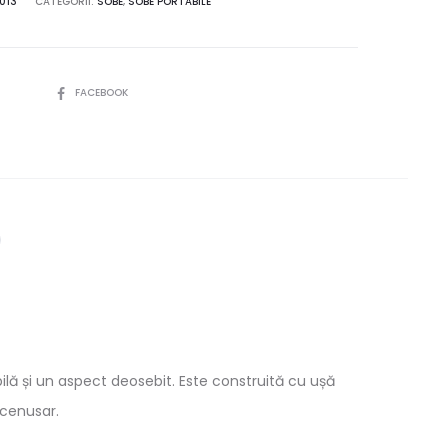
013
CATEGORII:
SOBE
,
SOBE PORTABILE
SHARE
FACEBOOK
ilă și un aspect deosebit. Este construită cu ușă
 cenusar.