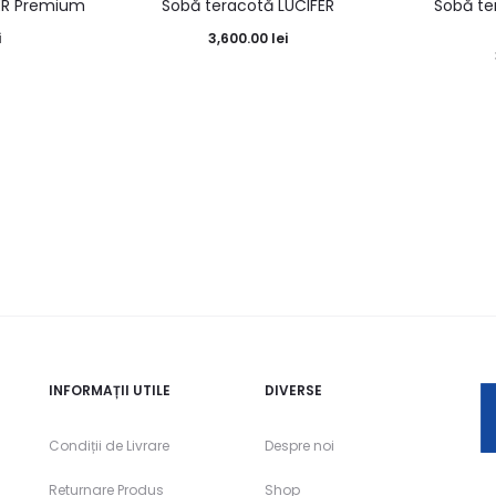
ER Premium
Sobă teracotă LUCIFER
Sobă te
i
3,600.00
lei
INFORMAȚII UTILE
DIVERSE
Condiții de Livrare
Despre noi
Returnare Produs
Shop