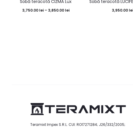
Sobă teracotă CIZMĂ Lux
Sobă teracotă LUCIF
3,750.00
lei
–
3,850.00
lei
3,950.00
le
Teramixt Impex S.R.L. CUI: RO17271284; J26/332/2005;