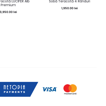
racotă LUCIFER Alb
Sobă Teracotă 4 Rânduri
Premium
1,950.00
lei
3,950.00
lei