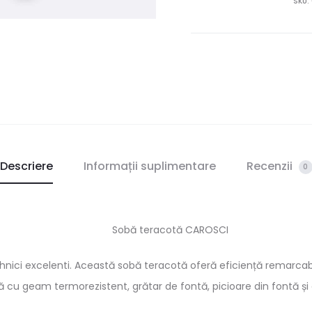
SKU:
Descriere
Informații suplimentare
Recenzii
0
Sobă teracotă CAROSCI
tehnici excelenti. Această sobă teracotă oferă eficiență remarcab
ă cu geam termorezistent, grătar de fontă, picioare din fontă și