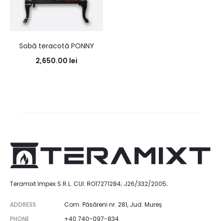
Sobă teracotă PONNY
2,650.00
lei
Teramixt Impex S.R.L. CUI: RO17271284; J26/332/2005;
ADDRESS
Com. Păsăreni nr. 281, Jud. Mureș
PHONE
+40 740-097-834